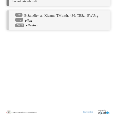
használata elavult.
☞
EtSz.
ellen
a.;
Klemm: TMondt. 436
;
TESz.
;
EWUng.
→
ellen
Nszt
ellenben