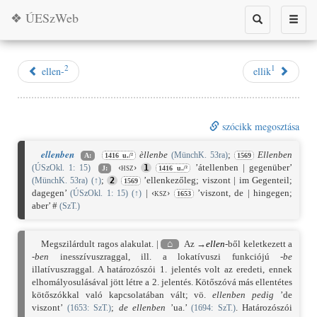
❖ ÚESzWeb
Toggle
Toggle
search
naviga
2
1
ellen-
ellik
szócikk megosztása
ellenben
èllenbe
;
Ellenben
(MünchK. 53ra)
A:
1416 u./²
1569
‹hsz›
’átellenben | gegenüber’
(ÚSzOkl. 1: 15)
1
J:
1416 u./²
;
’ellenkezőleg; viszont | im Gegenteil;
(MünchK. 53ra)
(
↑
)
2
1569
dagegen’
|
‹ksz›
’viszont, de | hingegen;
(ÚSzOkl. 1: 15)
(
↑
)
1653
aber’ #
(SzT.)
Megszilárdult ragos alakulat. |
⌂
Az →
ellen
-ből keletkezett a
-ben
inesszívuszraggal, ill. a lokatívuszi funkciójú
-be
illatívuszraggal. A határozószói 1. jelentés volt az eredeti, ennek
elhomályosulásával jött létre a 2. jelentés. Kötőszóvá más ellentétes
kötőszókkal való kapcsolatában vált; vö.
ellenben pedig
’de
viszont’
;
de ellenben
’ua.’
. Határozószói
(
1653
: SzT.)
(
1694
: SzT.)