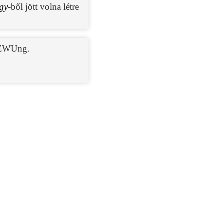
gy
-ből jött volna létre
EWUng.