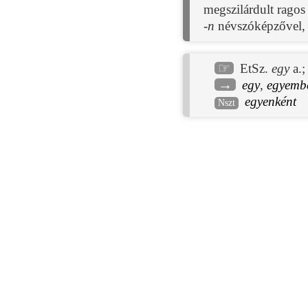
megszilárdult ragos
-n
névszóképzővel, 
☞
EtSz.
egy
a.
→
egy
,
egyemb
egyenként
Nszt