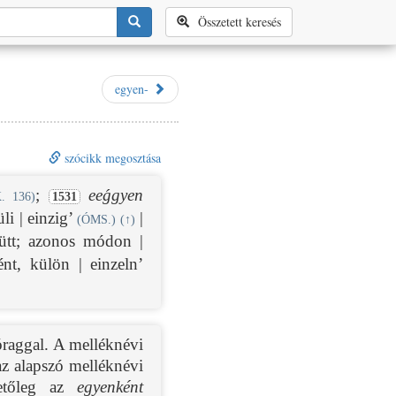
Összetett keresés
egyen-
szócikk megosztása
;
eeǵgyen
K. 136)
1531
li | einzig’
|
(ÓMS.)
(
↑
)
tt; azonos módon |
nt, külön | einzeln’
aggal. A melléknévi
 az alapszó melléknévi
letőleg az
egyenként