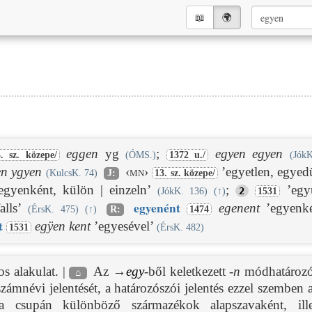
📖︎
🌍︎
eggen
yg
;
egyen egyen
. sz. közepe/
(ÓMS.)
1372 u./
(Jók
en ygyen
‹mn›
’egyetlen, egyedü
(KulcsK. 74)
J:
13. sz. közepe/
gyenként, külön | einzeln’
;
’együ
2
(JókK. 136)
(
↑
)
1531
egyen
ént
alls’
egenent
’egyenké
(ÉrsK. 475)
(
↑
)
R:
1474
t
egÿen kent
’egyesével’
1531
(ÉrsK. 482)
os alakulat. |
Az →
egy
-ből keletkezett
-n
módhatározór
⌂
 számnévi jelentését, a határozószói jelentés ezzel szemben
 Ma csupán különböző származékok alapszavaként, il