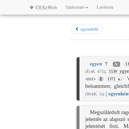
❖ ÚESzWeb
Tájékoztató
Letöltések
egyembelű
egyen
†
A:
13
;
ygy
(ÉrsK. 475)
1539
‹hsz›
’e
1
1372 u./
beisammen; gleichf
egyen
kén
|
(BirkK. 1a)
Megszilárdult rag
jelentés az alapszó
jelentését őrzi.