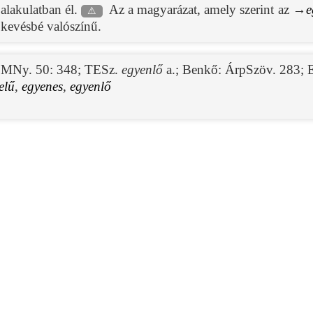
 alakulatban él.
Az a magyarázat, amely szerint az →
e
⚠
kevésbé valószínű.
;
MNy. 50: 348
;
TESz.
egyenlő
a.;
Benkő: ÁrpSzöv. 283
;
elű
,
egyenes
,
egyenlő