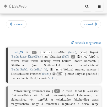
❖ ÚESzWeb
Toggle
Toggle
search
naviga
csiszár
csiszol
szócikk megosztása
csiszlik
×
tsiszliket
;
Tsiſzlik
(Nszt.)
A:
1780 e.
1792
;
Csizliket
’cipő v.
(Baróti Szabó: KisdedSz.)
(SzT.)
1
1835
J:
1792
csizma sarok feletti kemény részét belülről borító bőrdarab |
Gleitfutter 〈am Steifzwickel des Schaftstiefels〉’
;
’foltozó suszter; pancser |
(Baróti Szabó: KisdedSz.)
(
↑
)
2
1817
Flickschuster; Pfuscher’
;
’pimasz kölyök; gazfickó |
(Nszt.)
3
1910
unverschämter Kerl; Schurke’
(EtSz.)
Valószínűleg származékszó. |
⌂
A
csiszl-
tőből (a →
csiszol
tőváltozatából)
-ék
>
-ik
névszóképzővel keletkezett; az
alaktanához vö. →
hajlék
. A keletkezése feltehetőleg azzal
magyarázható, hogy a csizmának leginkább a belső kérge