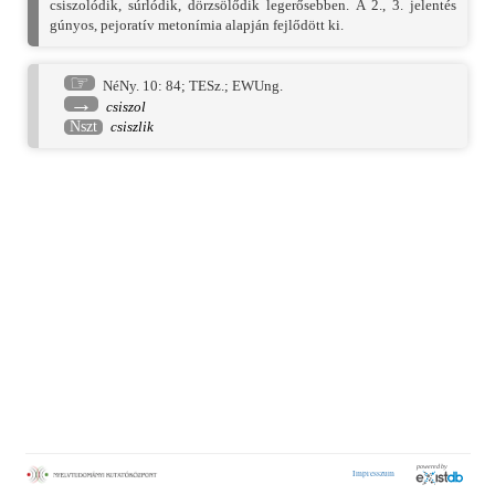
csiszolódik, súrlódik, dörzsölődik legerősebben. A 2., 3. jelentés
gúnyos, pejoratív metonímia alapján fejlődött ki.
☞
NéNy. 10: 84
;
TESz.
;
EWUng.
→
csiszol
Nszt
csiszlik