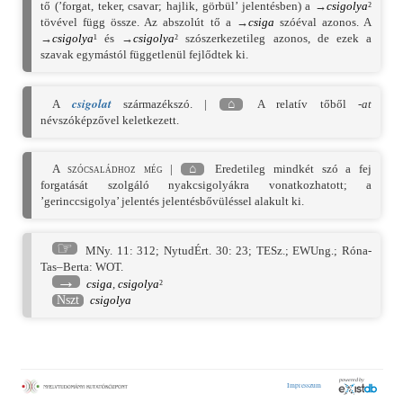
tő (’forgat, teker, csavar; hajlik, görbül’ jelentésben) a →
csigolya
²
tövével függ össze. Az abszolút tő a →
csiga
szóéval azonos. A
→
csigolya
¹ és →
csigolya
² szószerkezetileg azonos, de ezek a
szavak egymástól függetlenül fejlődtek ki.
csigolat
A
származékszó. |
⌂
A relatív tőből
-at
névszóképzővel keletkezett.
A szócsaládhoz még
|
⌂
Eredetileg mindkét szó a fej
forgatását szolgáló nyakcsigolyákra vonatkozhatott; a
’gerinccsigolya’ jelentés jelentésbővüléssel alakult ki.
☞
MNy. 11: 312
;
NytudÉrt. 30: 23
;
TESz.
;
EWUng.
;
Róna-
Tas–Berta: WOT.
→
csiga
,
csigolya
²
Nszt
csigolya