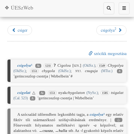
❖ ÚESzWeb
Toggle
Toggle
search
naviga
2
csiger
csigolya
szócikk megosztása
¹
csigolya
?
Cigolou
[szn.]
;
Chygolya
(OklSz.)
A:
1211
1549
;
chygola
;
nyj.
csuguja
(OklSz.)
(OklSz.)
(MTsz.)
1551
J:
’gerincoszlop csontja | Wirbelbein’ #
csigolat
△
nyak
chygolaton
;
tsigalat
(NySz.)
A:
1551
1585
’gerincoszlop csontja | Wirbelbein’
(Cal. 523)
J:
¹
csigolya
A szócsalád időrendben legkorábbi tagja, a
egy relatív
fiktív tői származékszó szófajváltásának eredménye. |
⌂
Főnevesült folyamatos melléknévi igenév
-a
képzővel; az
alaktanhoz vö. →
csusza
, →
hulla
stb. Az
-l
gyakorító képzős relatív