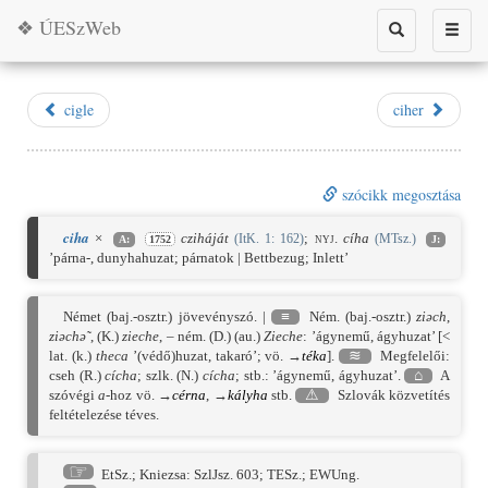
❖ ÚESzWeb
Toggle
Toggle
search
naviga
cigle
ciher
szócikk megosztása
ciha
×
cziháját
;
nyj.
cíha
(ItK. 1: 162)
(MTsz.)
A:
1752
J:
’párna-, dunyhahuzat; párnatok | Bettbezug; Inlett’
Német (baj.-osztr.) jövevényszó. |
≡
Ném. (baj.-osztr.)
ziəch
,
ziəchə˜
, (K.)
zieche
, – ném. (D.) (au.)
Zieche
: ’ágynemű, ágyhuzat’ [<
lat. (k.)
theca
’(védő)huzat, takaró’; vö. →
téka
].
≋
Megfelelői:
cseh (R.)
cícha
; szlk. (N.)
cícha
; stb.: ’ágynemű, ágyhuzat’.
⌂
A
szóvégi
a
-hoz vö. →
cérna
, →
kályha
stb.
⚠
Szlovák közvetítés
feltételezése téves.
☞
EtSz.
;
Kniezsa: SzlJsz. 603
;
TESz.
;
EWUng.