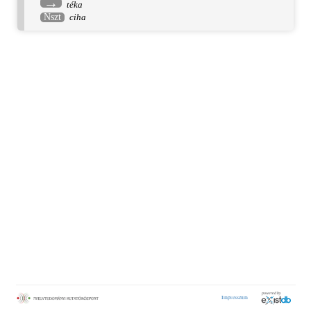
→
téka
Nszt
ciha