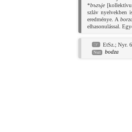
*
bъzъje
[kollektív
szláv nyelvekben i
eredménye. A
borz
elhasonulással. Egy
☞
EtSz.
;
Nyr. 
bodza
Nszt