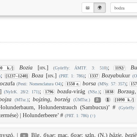
📖︎
🌍︎
Bozia
[hn.]
;
Bu
90 k./]
(Györffy: ÁMTF. 3: 510)
1192/
;
Boza
[hn.]
;
Bozya
bukur
)
[1237–1240]
(PRT. 1: 786)
1337
(O
ocza
fa
;
borsa
;
(Pesti: Nomenclatura O4)
1550 e.
(MNy. 57: 357)
157
]
;
bozda
-virág
;
Borzag
(NyIrK. 28/2: 171)
1796
(NSz.)
1838
bojza
;
bojzing
,
borzég
1
(MTsz.)
(ÚMTsz.)
J:
[1090 k./]
| Holunderbaum, Holunderstrauch (Sambucus)’ #
(Györffy
termése〉 | Holunderbeere’ #
(PRT. 1: 786)
(
↑
)
ényszó. |
Blg.
бъзе
; mac.
бозе
; szln. (N.)
bāzje
,
bezjè
≡