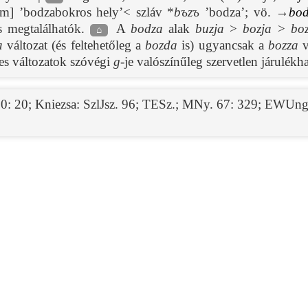
um] ’bodzabokros hely’< szláv *
bъzъ
’bodza’; vö. →
bod
s megtalálhatók.
A
bodza
alak
buzja
>
bozja
>
bo
⌂
a
változat (és feltehetőleg a
bozda
is) ugyancsak a
bozza
v
es változatok szóvégi
g
-je valószínűleg szervetlen járulékh
60: 20
;
Kniezsa: SzlJsz. 96
;
TESz.
;
MNy. 67: 329
;
EWUng