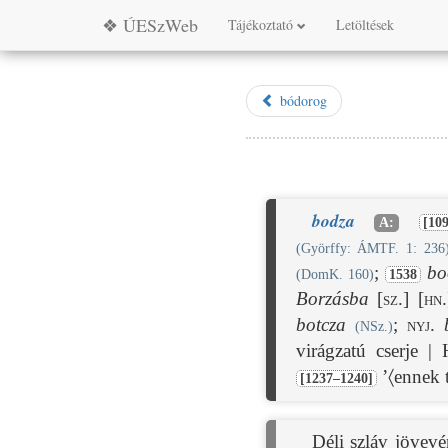
❖ ÚESzWeb
Tájékoztató
Letöltések
bódorog
bodza
A:
[10
(Györffy: ÁMTF. 1: 236
;
bo
(DomK. 160)
1538
Borzásba
[sz.]
[hn.
botcza
;
nyj.
(NSz.)
virágzatú cserje 
’〈ennek 
[1237–1240]
Déli szláv jövev