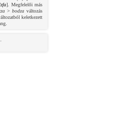
zfa
]. Megfelelői más
zza
>
bodza
változás
áltozatból keletkezett
ang.
.