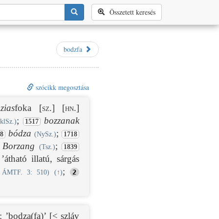
Összetett keresés
bodzfa
szócikk megosztása
zias
foka
[sz.]
[hn.]
;
bozzanak
klSz.)
1517
bódza
;
8
(NySz.)
1718
,
Borzang
;
(Tsz.)
1839
’átható illatú, sárgás
;
2
: ÁMTF. 3: 510)
(
↑
)
: ’bodza(fa)’ [< szláv