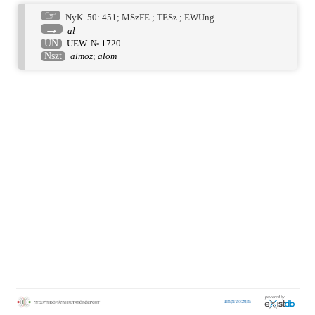
☞
NyK. 50: 451
;
MSzFE.
;
TESz.
;
EWUng.
→
al
UN
UEW. № 1720
Nszt
almoz
;
alom