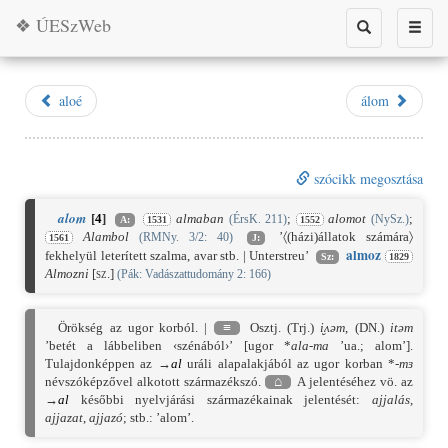
❖ ÚESzWeb
Toggle
Toggle
search
naviga
aloé
álom
szócikk megosztása
alom
[
4
]
almaban
;
alomot
;
(ÉrsK. 211)
(NySz.)
A:
1531
1552
Alambol
’〈(házi)állatok számára〉
(RMNy. 3/2: 40)
1561
J:
almoz
fekhelyül leterített szalma, avar stb. | Unterstreu’
Sz:
1829
Almozni
[sz.]
(Pák: Vadászattudomány 2: 166)
Örökség az ugor korból. |
≡
Osztj. (Trj.)
i̮ʌəm
, (DN.)
itəm
’betét a lábbeliben ‹szénából›’ [ugor *
ala-ma
’ua.; alom’].
Tulajdonképpen az →
al
uráli alapalakjából az ugor korban *
-mɜ
névszóképzővel alkotott származékszó.
⌂
A jelentéséhez vö. az
→
al
későbbi nyelvjárási származékainak jelentését:
ajjalás
,
ajjazat
,
ajjazó
; stb.: ’alom’.