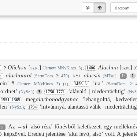
📖︎
🌍︎
Olichon
[szn.]
;
Alachan
[szn.]
?
1
(Jerney: MNyKincs. 3)
1406
(
alachonrol
;
nyj.
alacsin
1
k.
(SermDom. 2: 479)
(MTsz.)
J:
klein’ #
,
’ua.’
(Jerney: MNyKincs. 3)
(
↑
)
1456 k.
(SermDom. 2: 4
geordnet’
;
’alávaló | niederträchtig’
3
(NySz.)
1750–1771
(NyS
meg
alachonodgyanac
’lehangolttá, kedvetlen
1551–1565
den’
;
’hitvánnyá, alantassá válik | niederträcht
(NySz.)
1794
Az →
al
’alsó rész’ főnévből keletkezett egy mellékn
⌂
ő képzővel. Eredeti jelentése ’alul levő, alsó’ volt. A jelen