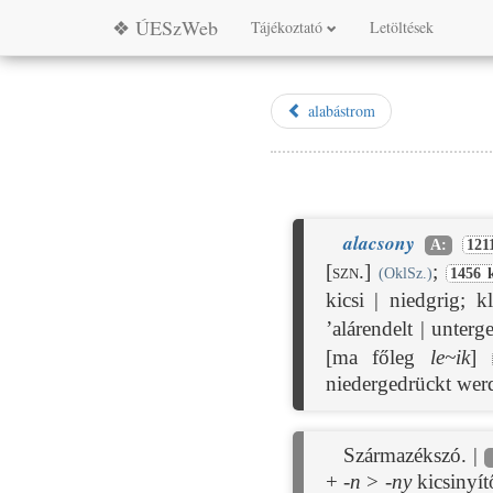
❖ ÚESzWeb
Tájékoztató
Letöltések
alabástrom
alacsony
A:
121
[szn.]
;
(OklSz.)
1456 
kicsi | niedgrig; 
’alárendelt | unter
[ma főleg
le
~
ik
]
niedergedrückt wer
Származékszó. |
+
-n
>
-ny
kicsinyít