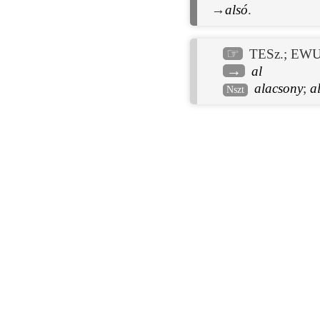
→
alsó
.
☞
TESz.
;
EWU
→
al
alacsony
;
a
Nszt