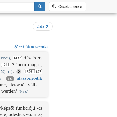
Összetett keresés
alafa
szócikk megosztása
;
Alachony
OklSz.)
1437
’nem magas;
?
1211
;
2
79)
(
↑
)
1626–1627
alacsony
od
ik
z.)
Sz:
né, letörtté válik |
ig werden’
(NSz.)
évképzői funkciójú
-cs
tésfejlődéshez vö. még