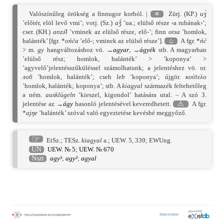
Valószínűleg örökség a finnugor korból. |
≡
Zürj. (KP.)
uʒ́
’előtér, elöl levő vmi’; votj. (Sz.)
aǯ́
’ua.; elülső része ‹a ruhának›’;
cser. (KH.)
anzǝ̑l
’vminek az elülső része, elő-’; finn
otsa
’homlok,
halánték’ [fgr. *
ońća
’elő-; vminek az elülső része’].
⌂
A fgr. *
ńć
> m.
gy
hangváltozáshoz vö. →
agyar
, →
ágyék
stb. A magyarban
’elülső rész; homlok, halánték’ > ’koponya’ >
’agyvelő’jelentésszűküléssel számolhatunk; a jelentéshez vö. or.
лоб
’homlok, halánték’; cseh
leb
’koponya’; újgör.
κούτελο
’homlok, halánték; koponya’; stb. A
kiagyal
származék feltehetőleg
a ném.
ausklügeln
’kieszel, kigondol’ hatására utal. – A szó 3.
jelentése az →
ágy
hasonló jelentésével keveredhetett.
⚠
A fgr.
*
ajŋe
’halánték’ szóval való egyeztetése kevésbé meggyőző.
☞
EtSz.
;
TESz.
kiagyal
a.;
UEW. 5, 339
;
EWUng.
UN
UEW. № 5
;
UEW. № 670
Nszt
agy¹
;
agy²
;
agyal