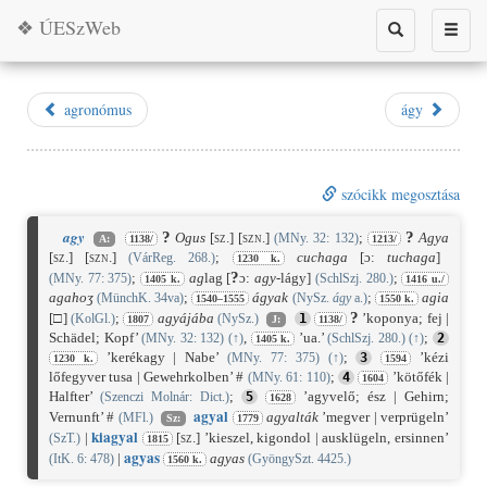
❖ ÚESzWeb
Toggle
Toggle
search
naviga
agronómus
ágy
szócikk megosztása
agy
?
?
Ogus
[sz.]
[szn.]
;
Agya
(MNy. 32: 132)
A:
1138/
1213/
[sz.]
[szn.]
;
cuchaga
[ɔ:
tuchaga
]
(VárReg. 268.)
1230 k.
?
;
ag
lag [
ɔ:
agy
-lágy]
;
(MNy. 77: 375)
(SchlSzj. 280.)
1405 k.
1416 u./
agahoʒ
;
ágyak
;
agia
(MünchK. 34va)
(NySz.
ágy
a.)
1540–1555
1550 k.
?
[
□]
;
agyájába
’koponya; fej |
(KolGl.)
(NySz.)
1
1807
J:
1138/
Schädel; Kopf’
,
’ua.’
;
(MNy. 32: 132)
(
↑
)
(SchlSzj. 280.)
(
↑
)
2
1405 k.
’kerékagy | Nabe’
;
’kézi
(MNy. 77: 375)
(
↑
)
3
1230 k.
1594
lőfegyver tusa | Gewehrkolben’ #
;
’kötőfék |
(MNy. 61: 110)
4
1604
Halfter’
;
’agyvelő; ész | Gehirn;
(Szenczi Molnár: Dict.)
5
1628
agy
al
Vernunft’ #
agyalták
’megver | verprügeln’
(MFl.)
Sz:
1779
ki
agy
al
|
[sz.]
’kieszel, kigondol | ausklügeln, ersinnen’
(SzT.)
1815
agy
as
|
agyas
(ItK. 6: 478)
(GyöngySzt. 4425.)
1560 k.