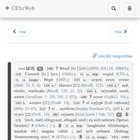
❖ ÚESzWeb
Toggle
Toggle
search
naviga
vese
vész
szócikk megosztása
vesz
?
[
2/2
]
Weudi
[sz.]
[szn.]
;
(MNL (OL) Dl. 208421)
A:
1086
Cws
veth
[sz.]
[szn.]
;
weged
;
(OklSz.)
(KTSz.)
1211
13. sz. eleje/
Wegh
;
ueʒed
,
vewn
,
vewue
(ÓMS.)
13. sz. közepe/
1372 u./
;
èl
uezen
[
□]
;
uo̗k
,
(JókK. 53, 8, 6)
(BécsiK. 121)
1416 u./¹
1416 u./¹
vèndic
,
vėzėk
uala
;
veÿendek
,
wuek
,
(BécsiK. 133, 21, 52)
1456 k.
?
wttem
;
wywe
;
(SermDom. 1: 320, 319, 2: 471)
(SzalkGl. 194.)
1490
?
weezen
[
□]
;
el
wyſygk
[
í
-ző változat]
(FestK. 13)
1493 k.
1524
?
;
el ...
wytthem
;
el
(MNy. 25: 67)
(Heyden: Puerilium 67)
1527
1577 k.
veʒen
[
□]
;
vejszem
(OrvK. 14)
(Kriza [szerk.] Vadr. 557)
1
1863
J:
’〈ételt, italt〉 elfogyaszt, elfogad, szed | zu sich nehmen 〈Speise,
1211
Getränk〉’ #
;
’〈megbízást, felelősséget,
(OklSz.)
(
↑
)
2
13. sz. eleje/
munkát stb.〉 magára vállal | auf sich nehmen 〈Auftrag,
Verantwortung usw.〉’ #
;
’vkit, vmit
(KTSz.)
(
↑
)
3
13. sz. közepe/