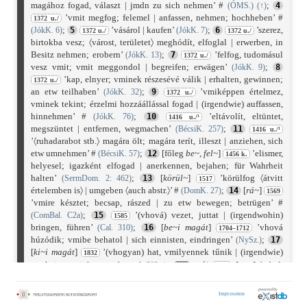
magához fogad, választ | jmdn zu sich nehmen’ #
;
(ÓMS.)
(
↑
)
4
’vmit megfog; felemel | anfassen, nehmen; hochheben’ #
1372 u./
;
’vásárol | kaufen’
;
’szerez,
(JókK. 6)
5
(JókK. 7)
6
1372 u./
1372 u./
birtokba vesz; 〈várost, területet〉 meghódít, elfoglal | erwerben, in
Besitz nehmen; erobern’
;
’felfog, tudomásul
(JókK. 13)
7
1372 u./
vesz vmit; vmit meggondol | begreifen; erwägen’
;
(JókK. 9)
8
’kap, elnyer; vminek részesévé válik | erhalten, gewinnen;
1372 u./
an etw teilhaben’
;
’vmiképpen értelmez,
(JókK. 32)
9
1372 u./
vminek tekint; érzelmi hozzáállással fogad | (irgendwie) auffassen,
hinnehmen’ #
;
’eltávolít, eltüntet,
(JókK. 76)
10
1416 u./¹
megszüntet | entfernen, wegmachen’
;
(BécsiK. 257)
11
1416 u./¹
’〈ruhadarabot stb.〉 magára ölt; magára terít, illeszt | anziehen, sich
etw umnehmen’ #
;
[főleg
be
~
,
fel
~
]
’elismer,
(BécsiK. 57)
12
1456 k.
helyesel; igazként elfogad | anerkennen, bejahen; für Wahrheit
halten’
;
[
körül
~
]
’körülfog 〈átvitt
(SermDom. 2: 462)
13
1517
értelemben is〉 | umgeben 〈auch abstr.〉’ #
;
[
rá
~
]
(DomK. 27)
14
1569
’vmire késztet; becsap, rászed | zu etw bewegen; betrügen’ #
;
’(vhová) vezet, juttat | (irgendwohin)
(ComBal. C2a)
15
1585
bringen, führen’
;
[
be
~
i magát
]
’vhová
(Cal. 310)
16
1704–1712
húzódik; vmibe behatol | sich einnisten, eindringen’
;
(NySz.)
17
[
ki
~
i magát
]
’(vhogyan) hat, vmilyennek tűnik | (irgendwie)
1832
vét
erscheinen, sich ausnehmen’
[szn.]
’vétel,
(NSz.)
Sz:
1211
vevés | Annahme, Empfang’
;
[
ki
~
]
’kivétel |
(OklSz.)
(
↑
)
1838
Ausnahme’
;
’kivett pénzösszeg | gekündigter Betrag’
(NSz.)
1927
vétel
|
odoʒaſ
vetel
utan ’elfogadás,
(Sauvageot: MFrSz.)
1372 u./