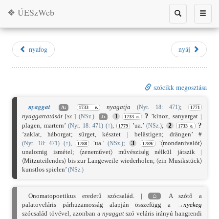
❖ ÚESzWeb
Toggle
Toggle
search
naviga
nyafog
nyáj
szócikk megosztása
nyaggat
nyagatja
;
(Nyr. 18: 471)
A:
1733 e.
1771
?
nyaggattatását
[sz.]
’kínoz, sanyargat |
(NSz.)
1
J:
1733 e.
?
plagen, martern’
,
’ua.’
;
(Nyr. 18: 471)
(
↑
)
(NSz.)
2
1779
1733 e.
’zaklat, háborgat; sürget, késztet | belästigen; drängen’ #
,
’ua.’
;
’〈mondanivalót〉
(Nyr. 18: 471)
(
↑
)
(NSz.)
3
1788
1789/
unalomig ismétel; 〈zeneművet〉 művésziség nélkül játszik |
〈Mitzuteilendes〉 bis zur Langeweile wiederholen; 〈ein Musikstück〉
kunstlos spielen’
(NSz.)
Onomatopoetikus eredetű szócsalád. |
⌂
A szótő a
palatoveláris párhuzamosság alapján összefügg a →
nyekeg
szócsalád tövével, azonban a
nyaggat
szó veláris irányú hangrendi