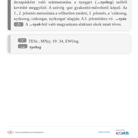
átcsapásként való származtatása a
nyegget
(→
nyekeg
) szóból
kevésbé meggyőző. A szóvég
-gat
gyakorító-műveltető képző. Az
1., 2. jelentés metonímia a vélhetően eredeti, 1. jelentés, a ’csikorog,
nyikorog; csikorgat, nyikorgat’ alapján. A 3. jelentéshez vö. →
nyúz
.
⚠
A →
nyak
-ból való magyarázata alaktani okok miatt téves.
☞
TESz.
;
MNyj. 19: 34
;
EWUng.
→
nyekeg