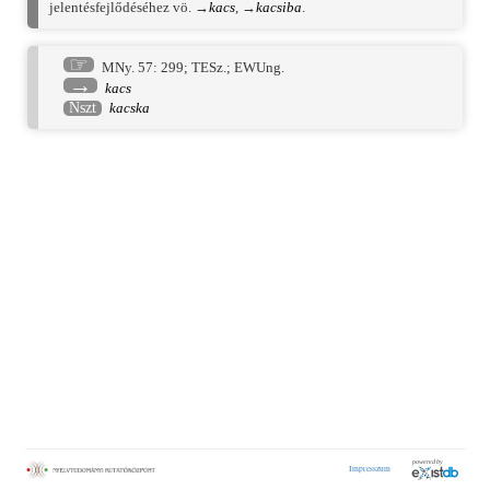
jelentésfejlődéséhez vö. →
kacs
, →
kacsiba
.
☞
MNy. 57: 299
;
TESz.
;
EWUng.
→
kacs
Nszt
kacska