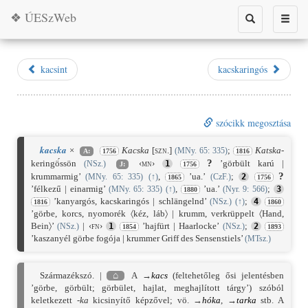
❖ ÚESzWeb
Toggle
Toggle
search
naviga
kacsint
kacskaringós
szócikk megosztása
kacska
×
Kacska
[szn.]
;
Katska
-
(MNy. 65: 335)
A:
1756
1816
?
keringö́ssön
‹mn›
’görbült karú |
(NSz.)
1
J:
1756
?
krummarmig’
,
’ua.’
;
(MNy. 65: 335)
(
↑
)
(CzF.)
2
1865
1756
’félkezű | einarmig’
,
’ua.’
;
(MNy. 65: 335)
(
↑
)
(Nyr. 9: 566)
3
1880
’kanyargós, kacskaringós | schlängelnd’
;
(NSz.)
(
↑
)
4
1816
1860
’görbe, korcs, nyomorék 〈kéz, láb〉 | krumm, verkrüppelt 〈Hand,
Bein〉’
|
‹fn›
’hajfürt | Haarlocke’
;
(NSz.)
1
(NSz.)
2
1854
1893
’kaszanyél görbe fogója | krummer Griff des Sensenstiels’
(MTsz.)
Származékszó. |
⌂
A →
kacs
(feltehetőleg ősi jelentésben
’görbe, görbült; görbület, hajlat, meghajlított tárgy’) szóból
keletkezett
-ka
kicsinyítő képzővel; vö. →
hóka
, →
tarka
stb. A